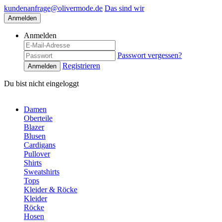
kundenanfrage@olivermode.de
Das sind wir
Anmelden
Anmelden
Passwort vergessen?
Registrieren
Anmelden
Du bist nicht eingeloggt
Damen
Oberteile
Blazer
Blusen
Cardigans
Pullover
Shirts
Sweatshirts
Tops
Kleider & Röcke
Kleider
Röcke
Hosen